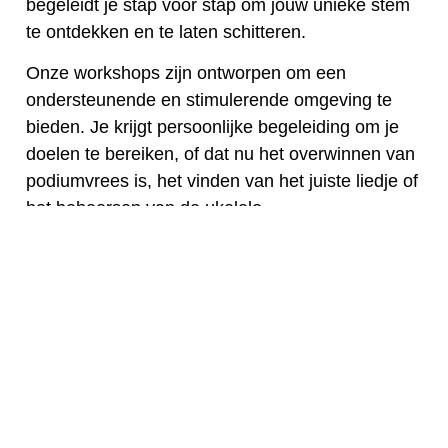
begeleidt je stap voor stap om jouw unieke stem
te ontdekken en te laten schitteren.
Onze workshops zijn ontworpen om een
ondersteunende en stimulerende omgeving te
bieden. Je krijgt persoonlijke begeleiding om je
doelen te bereiken, of dat nu het overwinnen van
podiumvrees is, het vinden van het juiste liedje of
het beheersen van de ukelele.
Kom en grijp deze kans om je zelfvertrouwen te
vergroten, je zangrepertoire uit te breiden en
misschien zelfs de prachtige klanken van de
ukelele toe te voegen aan je muzikale reis. Schrijf
je vandaag nog in en ontdek de vreugde van
zingen en muziek maken!