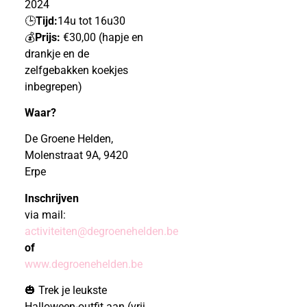
2024
🕒
Tijd:
14u tot 16u30
💰
Prijs:
€30,00 (hapje en
drankje en de
zelfgebakken koekjes
inbegrepen)
Waar?
De Groene Helden,
Molenstraat 9A, 9420
Erpe
Inschrijven
via mail:
activiteiten@degroenehelden.be
of
www.degroenehelden.be
🎃 Trek je leukste
Halloween-outfit aan (vrij