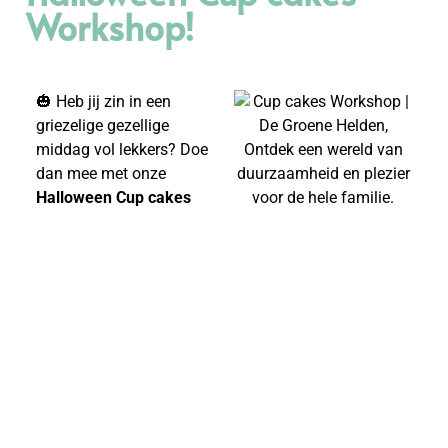
Workshop!
🎃 Heb jij zin in een
griezelige gezellige
middag vol lekkers? Doe
dan mee met onze
Halloween Cup cakes
Workshop
! Tijdens deze
workshop gaan we
samen de leukste én
griezeligste Halloween-
cup cakes maken. Laat
je creativiteit de vrije loop
en maak de mooiste cup
cakes die je mee naar
huis mag nemen.